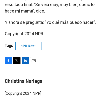
resultado final. "Se veía muy, muy bien, como lo
hace mi mamá", dice.
Y ahora se pregunta: "Yo qué más puedo hacer".
Copyright 2024 NPR
Tags
NPR News
F
T
L
E
a
w
i
m
c
i
n
a
e
t
k
i
Christina Noriega
b
t
e
l
o
e
d
o
r
I
[Copyright 2024 NPR]
k
n