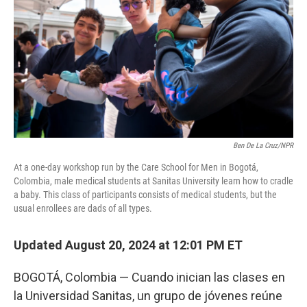
Ben De La Cruz/NPR
At a one-day workshop run by the Care School for Men in Bogotá,
Colombia, male medical students at Sanitas University learn how to cradle
a baby. This class of participants consists of medical students, but the
usual enrollees are dads of all types.
Updated August 20, 2024 at 12:01 PM ET
BOGOTÁ, Colombia — Cuando inician las clases en
la Universidad Sanitas, un grupo de jóvenes reúne