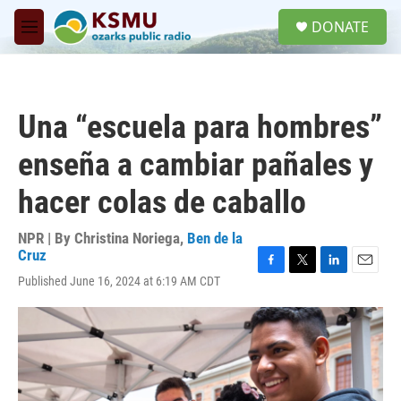
Skip to main content
S
DONATE
e
M
a
e
r
n
c
u
h
Una “escuela para hombres”
u
e
enseña a cambiar pañales y
r
y
hacer colas de caballo
NPR | By
Christina Noriega
,
Ben de la
Cruz
F
T
L
E
Published June 16, 2024 at 6:19 AM CDT
a
w
i
m
c
i
n
a
e
t
k
i
b
t
e
l
o
e
d
o
r
I
k
n